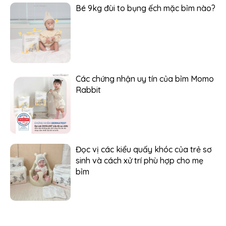
Bé 9kg đùi to bụng ếch mặc bỉm nào?
Các chứng nhận uy tín của bỉm Momo
Rabbit
Đọc vị các kiểu quấy khóc của trẻ sơ
sinh và cách xử trí phù hợp cho mẹ
bỉm