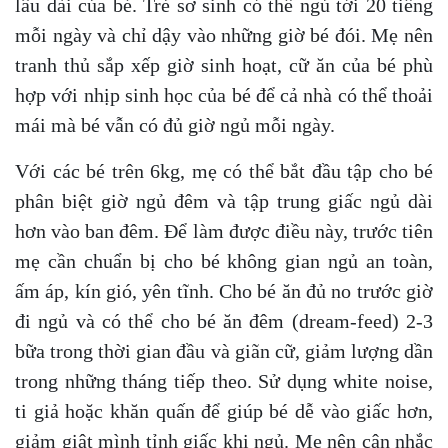
lâu dài của bé. Trẻ sơ sinh có thể ngủ tới 20 tiếng
mỗi ngày và chỉ dậy vào những giờ bé đói. Mẹ nên
tranh thủ sắp xếp giờ sinh hoạt, cữ ăn của bé phù
hợp với nhịp sinh học của bé để cả nhà có thể thoải
mái mà bé vẫn có đủ giờ ngủ mỗi ngày.
Với các bé trên 6kg, mẹ có thể bắt đầu tập cho bé
phân biệt giờ ngủ đêm và tập trung giấc ngủ dài
hơn vào ban đêm. Để làm được điều này, trước tiên
mẹ cần chuẩn bị cho bé không gian ngủ an toàn,
ấm áp, kín gió, yên tĩnh. Cho bé ăn đủ no trước giờ
đi ngủ và có thể cho bé ăn đêm (dream-feed) 2-3
bữa trong thời gian đầu và giãn cữ, giảm lượng dần
trong những tháng tiếp theo. Sử dụng white noise,
ti giả hoặc khăn quấn để giúp bé dễ vào giấc hơn,
giảm giật mình tỉnh giấc khi ngủ. Mẹ nên cân nhắc