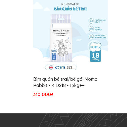
Bỉm quần bé trai/bé gái Momo
Rabbit - KIDS18 - 16kg++
310.000₫