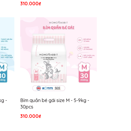
310.000₫
kg -
Bỉm quần bé gái size M - 5-9kg -
30pcs
310.000₫