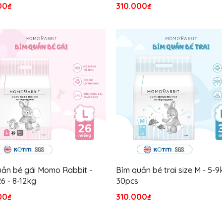
00₫
310.000₫
ần bé gái Momo Rabbit -
Bỉm quần bé trai size M - 5-9
26 - 8-12kg
30pcs
00₫
310.000₫