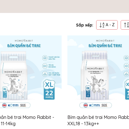
A - Z
Sắp xếp:
ần bé trai Momo Rabbit -
Bỉm quần bé trai Momo Rabbi
 11-14kg
XXL18 - 13kg++