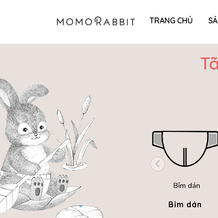
TRANG CHỦ
S
Tã
Bỉm dán