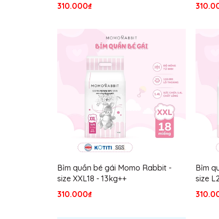
310.000₫
310.0
Bỉm quần bé gái Momo Rabbit -
Bỉm qu
size XXL18 - 13kg++
size L
310.000₫
310.0