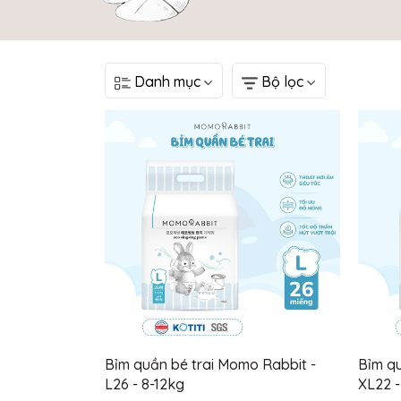
Danh mục
Bộ lọc
Bỉm quần bé trai Momo Rabbit -
Bỉm qu
L26 - 8-12kg
XL22 -