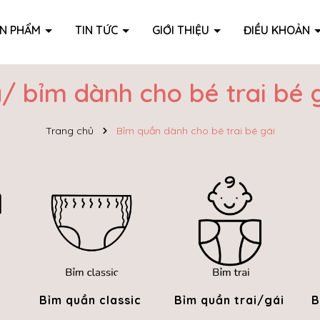
ẢN PHẨM
TIN TỨC
GIỚI THIỆU
ĐIỀU KHOẢN
/ bỉm dành cho bé trai bé 
Trang chủ
Bỉm quần dành cho bé trai bé gái
Bỉm quần classic
Bỉm quần trai/gái
B