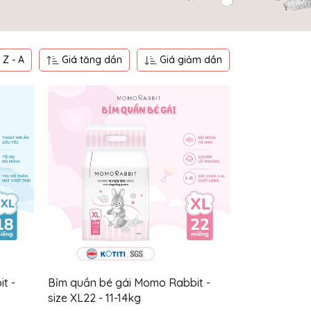
Z - A
Giá tăng dần
Giá giảm dần
t -
Bỉm quần bé gái Momo Rabbit -
size XL22 - 11-14kg