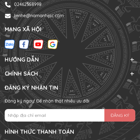
02462558998
lienhe@namanhijsc.com
MẠNG XÃ HỘI
HƯỚNG DẪN
CHÍNH SÁCH
ĐĂNG KÝ NHẬN TIN
Đăng ký ngay! Để nhận thật nhiều ưu đãi
ĐĂNG KÝ
HÌNH THỨC THANH TOÁN