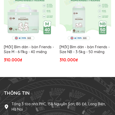
[MỚI] Bỉm dán - bản Friends -
[MỚI] Bỉm dán - bản Friends -
Size M - 6-11kg - 40 miếng
Size NB - 3-5kg - 50 miếng
310.000₫
310.000₫
THÔNG TIN
Tầng 3 tòa nhà PHC, 158 Nguyễn Sơn, Bồ Đề, Long Biên,
Hà Nội