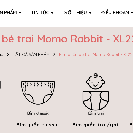
ẢN PHẨM
TIN TỨC
GIỚI THIỆU
ĐIỀU KHOẢN
bé trai Momo Rabbit - XL22
hủ
TẤT CẢ SẢN PHẨM
Bỉm quần bé trai Momo Rabbit - XL22 
Bỉm quần classic
Bỉm quần trai/gái
B