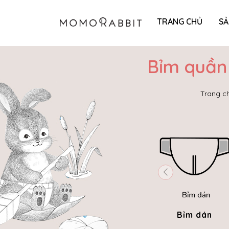
TRANG CHỦ
S
Bỉm quần 
Trang c
Bỉm dán