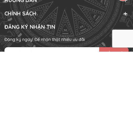
HƯỚNG DẪN
CHÍNH SÁCH
ĐĂNG KÝ NHẬN TIN
Đăng ký ngay! Để nhận thật nhiều ưu đãi
ĐĂNG KÝ
HÌNH THỨC THANH TOÁN