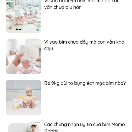
Vì sao bôi kem hăm mãi mà da con
vẫn chưa dịu hẳn
Vì sao bỉm chưa đầy mà con vẫn khó
chịu
Bé 9kg đùi to bụng ếch mặc bỉm nào?
Các chứng nhận uy tín của bỉm Momo
Rabbit