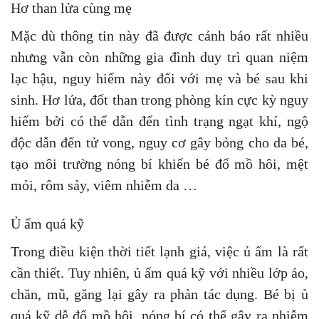
Hơ than lửa cùng mẹ
Mặc dù thông tin này đã được cảnh báo rất nhiều
nhưng vẫn còn những gia đình duy trì quan niệm
lạc hậu, nguy hiểm này đối với mẹ và bé sau khi
sinh. Hơ lửa, đốt than trong phòng kín cực kỳ nguy
hiểm bởi có thể dẫn đến tình trạng ngạt khí, ngộ
độc dẫn đến tử vong, nguy cơ gây bỏng cho da bé,
tạo môi trường nóng bí khiến bé đổ mồ hôi, mệt
mỏi, rôm sảy, viêm nhiễm da …
Ủ ấm quá kỹ
Trong điều kiện thời tiết lạnh giá, việc ủ ấm là rất
cần thiết. Tuy nhiên, ủ ấm quá kỹ với nhiều lớp áo,
chăn, mũ, găng lại gây ra phản tác dụng. Bé bị ủ
quá kỹ dễ đổ mồ hôi, nóng bí có thể gây ra nhiễm