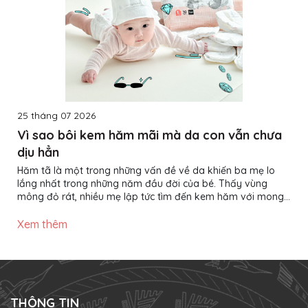
25 tháng 07 2026
Vì sao bôi kem hăm mãi mà da con vẫn chưa
dịu hẳn
Hăm tã là một trong những vấn đề về da khiến ba mẹ lo
lắng nhất trong những năm đầu đời của bé. Thấy vùng
mông đỏ rát, nhiều mẹ lập tức tìm đến kem hăm với mong
muốn làn da của con nhanh chóng phục hồi. Thế nhưng,
không ít trường hợp đã bôi kem đều đặn nhiều ngày nhưng
Xem thêm
da bé vẫn đỏ, thậm chí tình trạng còn kéo dài hơn mong
đợi. Vậy nguyên nhân nằm ở đâu? Liệu có phải kem hăm
không hiệu quả? Thực tế, kem hăm chỉ là một phần trong
quá trình chăm...
THÔNG TIN