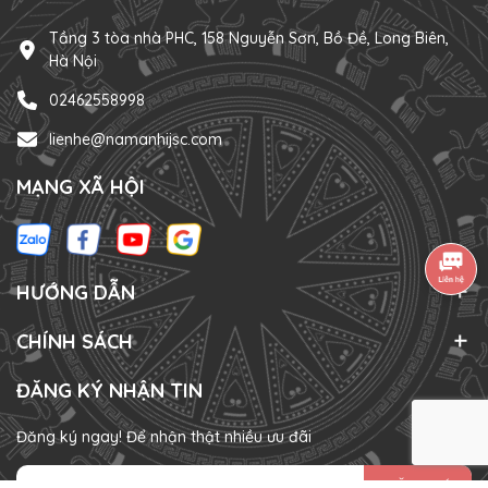
Tầng 3 tòa nhà PHC, 158 Nguyễn Sơn, Bồ Đề, Long Biên,
Hà Nội
02462558998
lienhe@namanhijsc.com
MẠNG XÃ HỘI
HƯỚNG DẪN
CHÍNH SÁCH
ĐĂNG KÝ NHẬN TIN
Đăng ký ngay! Để nhận thật nhiều ưu đãi
ĐĂNG KÝ