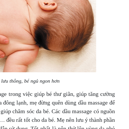
lưu thông, bé ngủ ngon hơn
ge trong việc giúp bé thư giãn, giúp tăng cường
a đông lạnh, mẹ đừng quên dùng dầu massage để
a giúp chăm sóc da bé. Các dầu massage có nguồn
 … đều rất tốt cho da bé. Mẹ nên lưu ý thành phần
ẫn sử dụng. Tốt nhất là nên thử lên vùng da nhỏ