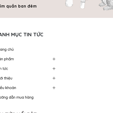
ỉm quần ban đêm
Bỉm quần comfort
Bỉm q
fit
ANH MỤC TIN TỨC
rang chủ
ản phẩm
n tức
ới thiệu
iều khoản
ướng dẫn mua hàng