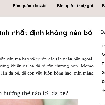
Bỉm quần classic
Bỉm quần trai/gái
B
nh nhất định không nên bỏ
D
T
S
n cần mẹ bảo vệ trước các tác nhân bên ngoài.
Ti
càng khiến da bé dễ bị tổn thương hơn. Momo
 làn da bé, để con yêu luôn hồng hào, mịn màng
Gi
Đ
H
 hưởng thế nào tới da bé?