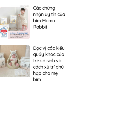
Các chứng
nhận uy tín của
bỉm Momo
Rabbit
Đọc vị các kiểu
quấy khóc của
trẻ sơ sinh và
cách xử trí phù
hợp cho mẹ
bỉm