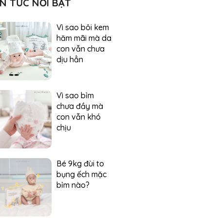
IN TỨC NỔI BẬT
Vì sao bôi kem
hăm mãi mà da
con vẫn chưa
dịu hẳn
Vì sao bỉm
chưa đầy mà
con vẫn khó
chịu
Bé 9kg đùi to
bụng ếch mặc
bỉm nào?