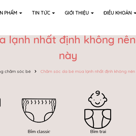
ẢN PHẨM
TIN TỨC
GIỚI THIỆU
ĐIỀU KHOẢN
 lạnh nhất định không nê
này
g chăm sóc bé
Chăm sóc da bé mùa lạnh nhất định không nên