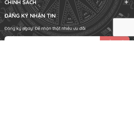
CHÍNH SÁCH
ĐĂNG KÝ NHẬN TIN
Đăng ký ngay! Để nhận thật nhiều ưu đãi
ĐĂNG KÝ
HÌNH THỨC THANH TOÁN
Bản quyền thuộc về
Momo Rabbit Việt Nam
.
Cung cấp bởi
Sapo