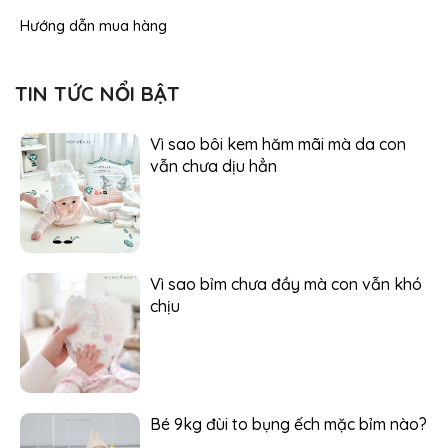
Hướng dẫn mua hàng
TIN TỨC NỔI BẬT
Vì sao bôi kem hăm mãi mà da con
vẫn chưa dịu hẳn
Vì sao bỉm chưa đầy mà con vẫn khó
chịu
Bé 9kg đùi to bụng ếch mặc bỉm nào?