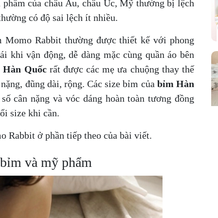
sản phẩm của châu Âu, châu Úc, Mỹ thường bị lệch
hường có độ sai lệch ít nhiều.
m Momo Rabbit thường được thiết kế với phong
ái khi vận động, dễ dàng mặc cùng quần áo bên
 Hàn Quốc
rất được các mẹ ưa chuộng thay thế
nặng, đũng dài, rộng. Các size bỉm của
bỉm Hàn
 số cân nặng và vóc dáng hoàn toàn tương đồng
ổi size khi cần.
 Rabbit ở phần tiếp theo của bài viết.
g bỉm và mỹ phẩm