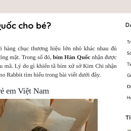
Quốc cho bé?
D
T
ới hàng chục thương hiệu lớn nhỏ khác nhau đủ
S
óng mặt. Trong số đó,
bỉm Hàn Quốc
nhận được
Ti
ẫu mã. Lý do gì khiến tã bỉm xứ sở Kim Chi nhận
 Rabbit tìm hiểu trong bài viết dưới đây.
Gi
Đ
trẻ em Việt Nam
H
T