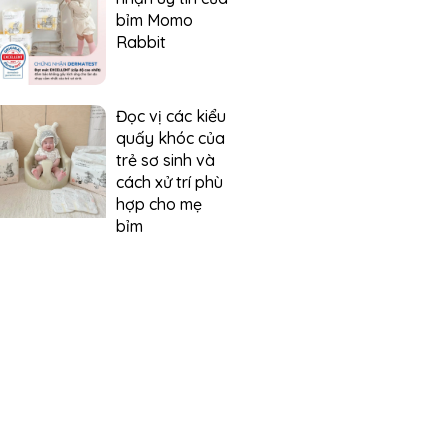
bỉm Momo
Rabbit
Đọc vị các kiểu
quấy khóc của
trẻ sơ sinh và
cách xử trí phù
hợp cho mẹ
bỉm