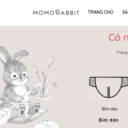
TRANG CHỦ
S
Có 
Trang
Bỉm dán