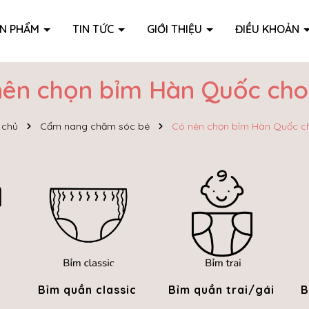
ẢN PHẨM
TIN TỨC
GIỚI THIỆU
ĐIỀU KHOẢN
nên chọn bỉm Hàn Quốc cho
 chủ
Cẩm nang chăm sóc bé
Có nên chọn bỉm Hàn Quốc c
Bỉm quần classic
Bỉm quần trai/gái
B