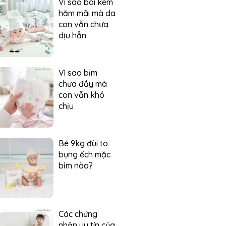
Vì sao bôi kem
hăm mãi mà da
con vẫn chưa
dịu hẳn
Vì sao bỉm
chưa đầy mà
con vẫn khó
chịu
Bé 9kg đùi to
bụng ếch mặc
bỉm nào?
Các chứng
nhận uy tín của