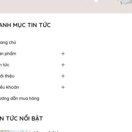
ANH MỤC TIN TỨC
rang chủ
ản phẩm
n tức
ới thiệu
iều khoản
ướng dẫn mua hàng
IN TỨC NỔI BẬT