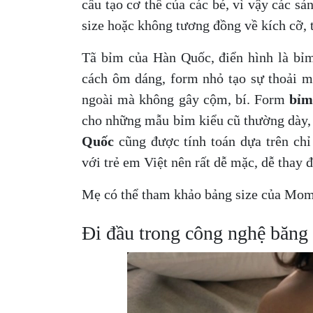
cấu tạo cơ thể của các bé, vì vậy các 
size hoặc không tương đồng về kích cỡ, t
Tã bỉm của Hàn Quốc, điển hình là bỉ
cách ôm dáng, form nhỏ tạo sự thoải m
ngoài mà không gây cộm, bí. Form
bỉm
cho những mẫu bỉm kiểu cũ thường dày, 
Quốc
cũng được tính toán dựa trên chỉ
với trẻ em Việt nên rất dễ mặc, dễ thay đ
Mẹ có thể tham khảo bảng size của Momo
Đi đầu trong công nghệ băn