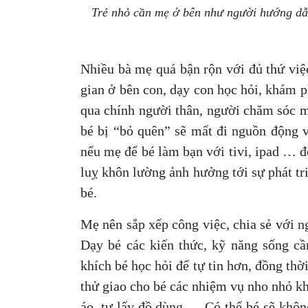
Trẻ nhỏ cần mẹ ở bên như người hướng dẫn
Nhiều bà mẹ quá bận rộn với đủ thứ việ
gian ở bên con, dạy con học hỏi, khám p
qua chính người thân, người chăm sóc m
bé bị “bỏ quên” sẽ mất đi nguồn động vi
nếu mẹ để bé làm bạn với tivi, ipad … đ
luỵ khôn lường ảnh hưởng tới sự phát triể
bé.
Mẹ nên sắp xếp công việc, chia sẻ với n
Dạy bé các kiến thức, kỹ năng sống cần
khích bé học hỏi để tự tin hơn, đồng thờ
thử giao cho bé các nhiệm vụ nho nhỏ k
áo, tự lấy đồ dùng … Có thể bé sẽ khôn