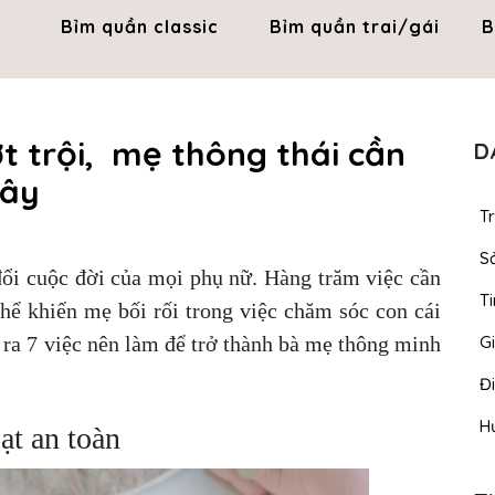
Bỉm quần classic
Bỉm quần trai/gái
B
t trội, mẹ thông thái cần
D
đây
T
S
đổi cuộc đời của mọi phụ nữ. Hàng trăm việc cần
Ti
thể khiến mẹ bối rối trong việc chăm sóc con cái
 ra 7 việc nên làm để trở thành bà mẹ thông minh
Gi
Đ
H
ạt an toàn