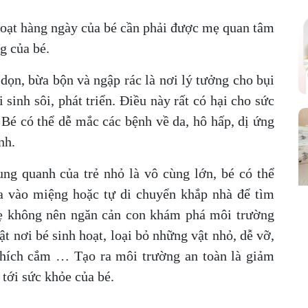
oạt hàng ngày của bé cần phải được mẹ quan tâm
ng của bé.
dọn, bừa bộn và ngập rác là nơi lý tưởng cho bụi
sinh sôi, phát triển. Điều này rất có hại cho sức
. Bé có thể dễ mắc các bệnh về da, hô hấp, dị ứng
inh.
ng quanh của trẻ nhỏ là vô cùng lớn, bé có thể
ưa vào miệng hoặc tự di chuyển khắp nhà để tìm
ẹ không nên ngăn cản con khám phá môi trường
t nơi bé sinh hoạt, loại bỏ những vật nhỏ, dễ vỡ,
 phích cắm … Tạo ra môi trường an toàn là giảm
 tới sức khỏe của bé.