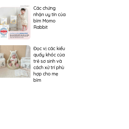
Các chứng
nhận uy tín của
bỉm Momo
Rabbit
Đọc vị các kiểu
quấy khóc của
trẻ sơ sinh và
cách xử trí phù
hợp cho mẹ
bỉm