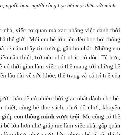
, người bạn, người cùng học hỏi mọi điều với mình
c nhà, việc cơ quan mà xao nhãng việc dành thời
há thế giới. Mỗi em bé lớn lên đều học hỏi thông
à bé cảm thấy tin tưởng, gắn bó nhất. Những em
ên cần thiết, trở nên nhút nhát, cô độc. Tệ hơn,
ể có thời gian làm việc có thể mang tới những hệ
n lâu dài về sức khỏe, thể trạng và cả trí tuệ của
gười thân để có nhiều thời gian nhất dành cho bé.
 thiết, cùng bé đọc sách, chơi đồ chơi, khuyến
i giúp
con thông minh vượt trội
. Mẹ cũng có thể
hi bé lớn hơn như giúp mẹ làm việc nhà, gấp quần
g làm được như người lớn, nhưng bé sẽ rất thích