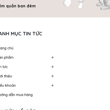
ỉm quần ban đêm
Bỉm quần comfort
Bỉm q
fit
ANH MỤC TIN TỨC
rang chủ
ản phẩm
n tức
ới thiệu
iều khoản
ướng dẫn mua hàng