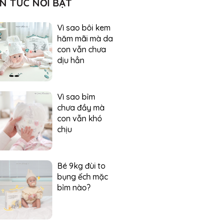
IN TỨC NỔI BẬT
Vì sao bôi kem
hăm mãi mà da
con vẫn chưa
dịu hẳn
Vì sao bỉm
chưa đầy mà
con vẫn khó
chịu
Bé 9kg đùi to
bụng ếch mặc
bỉm nào?