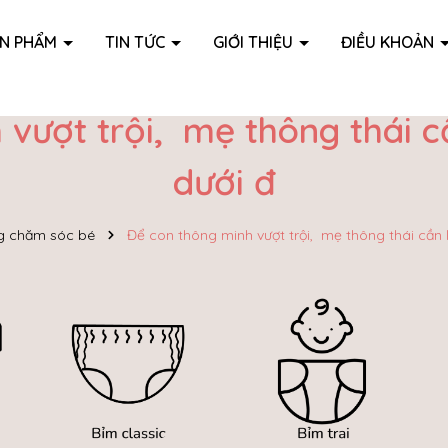
ẢN PHẨM
TIN TỨC
GIỚI THIỆU
ĐIỀU KHOẢN
 vượt trội, mẹ thông thái c
dưới đ
 chăm sóc bé
Để con thông minh vượt trội, mẹ thông thái cần 