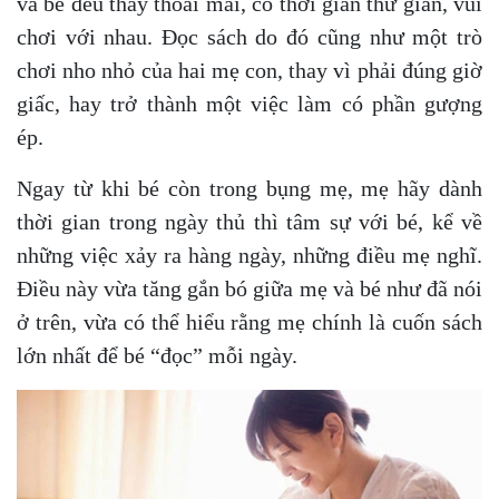
và bé đều thấy thoải mái, có thời gian thư giãn, vui
chơi với nhau. Đọc sách do đó cũng như một trò
chơi nho nhỏ của hai mẹ con, thay vì phải đúng giờ
giấc, hay trở thành một việc làm có phần gượng
ép.
Ngay từ khi bé còn trong bụng mẹ, mẹ hãy dành
thời gian trong ngày thủ thì tâm sự với bé, kể về
những việc xảy ra hàng ngày, những điều mẹ nghĩ.
Điều này vừa tăng gắn bó giữa mẹ và bé như đã nói
ở trên, vừa có thể hiểu rằng mẹ chính là cuốn sách
lớn nhất để bé “đọc” mỗi ngày.