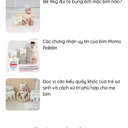
Bé 9kg đùi to bụng ếch mặc bỉm nào?
Các chứng nhận uy tín của bỉm Momo
Rabbit
Đọc vị các kiểu quấy khóc của trẻ sơ
sinh và cách xử trí phù hợp cho mẹ
bỉm