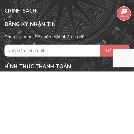
CHÍNH SÁCH
ĐĂNG KÝ NHẬN TIN
Đăng ký ngay! Để nhận thật nhiều ưu đãi
ĐĂNG KÝ
HÌNH THỨC THANH TOÁN
Bản quyền thuộc về
Momo Rabbit Việt Nam
.