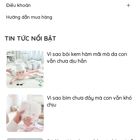
Điều khoản
Hướng dẫn mua hàng
TIN TỨC NỔI BẬT
Vì sao bôi kem hăm mãi mà da con
vẫn chưa dịu hẳn
Vì sao bỉm chưa đầy mà con vẫn khó
chịu