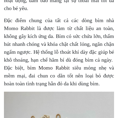
hoạt động, đảm bảo mang lại sự thoải mái tối đa
cho bé yêu.
Đặc điểm chung của tất cả các dòng bỉm nhà
Momo Rabbit là được làm từ chất liệu an toàn,
không gây kích ứng da. Bỉm có sức chứa lớn, thấm
hút nhanh chóng và khóa chặt chất lỏng, ngăn chặn
ngấm ngược. Hệ thống lỗ thoát khí dày đặc giúp bé
khô thoáng, hạn chế hăm bí dù đóng bỉm cả ngày.
Đặc biệt,
bỉm Momo Rabbit
siêu mỏng nhẹ và
mềm mại, đai chun co dãn tốt nên loại bỏ được
hoàn toàn tình trạng hằn đỏ da khi dùng bỉm.