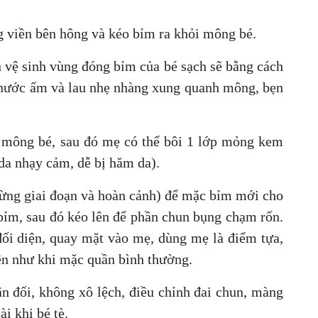
 viền bên hông và kéo bỉm ra khỏi mông bé.
vệ sinh vùng đóng bỉm của bé sạch sẽ bằng cách
nước ấm và lau nhẹ nhàng xung quanh mông, bẹn
mông bé, sau đó mẹ có thể bôi 1 lớp mỏng kem
da nhạy cảm, dễ bị hăm da).
ừng giai đoạn và hoàn cảnh) để mặc bỉm mới cho
bỉm, sau đó kéo lên để phần chun bụng chạm rốn.
ối diện, quay mặt vào mẹ, dùng mẹ là điểm tựa,
ên như khi mặc quần bình thường.
n đối, không xô lệch, điều chỉnh đai chun, màng
ài khi bé tè.