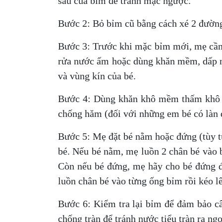
sau của bỉm để tránh mặc ngược.
Bước 2: Bỏ bỉm cũ bằng cách xé 2 đường
Bước 3: Trước khi mặc bỉm mới, mẹ cần 
rửa nước ấm hoặc dùng khăn mềm, dấp 
và vùng kín của bé.
Bước 4: Dùng khăn khô mềm thấm khô 
chống hăm (đối với những em bé có làn 
Bước 5: Mẹ đặt bé nằm hoặc đứng (tùy t
bé. Nếu bé nằm, mẹ luồn 2 chân bé vào 
Còn nếu bé đứng, mẹ hãy cho bé đứng đ
luồn chân bé vào từng ống bỉm rồi kéo l
Bước 6: Kiểm tra lại bỉm để đảm bảo câ
chống tràn để tránh nước tiểu tràn ra ngo