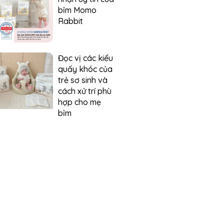
bỉm Momo
Rabbit
Đọc vị các kiểu
quấy khóc của
trẻ sơ sinh và
cách xử trí phù
hợp cho mẹ
bỉm