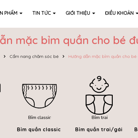
ẢN PHẨM
TIN TỨC
GIỚI THIỆU
ĐIỀU KHOẢN
ẫn mặc bỉm quần cho bé đu
Cẩm nang chăm sóc bé
Hướng dẫn mặc bỉm quần cho bé 
Bỉm quần classic
Bỉm quần trai/gái
B