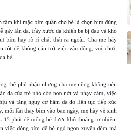
n tâm khi mặc bỉm quần cho bé là chọn bỉm đúng
ễ gây lằn da, trầy xước da khiến bé bị đau và khó
ụt bỉm hay rò rỉ chất thải ra ngoài. Cha mẹ hãy
 tốt để không cản trở việc vận động, vui chơi,
 da bé.
ông thể phủ nhận nhưng cha mẹ cũng không nên
làn da của trẻ nhỏ còn non nớt và nhạy cảm, việc
ịu và tăng nguy cơ hăm da do liên tục tiếp xúc
y, mỗi lần thay bỉm vào ban ngày, mẹ hãy vệ sinh
 - 15 phút để mông bé được khô thoáng tự nhiên.
ên việc đóng bỉm để bé ngủ ngon xuyên đêm mà