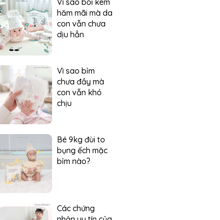
Vì sao bôi kem
hăm mãi mà da
con vẫn chưa
dịu hẳn
Vì sao bỉm
chưa đầy mà
con vẫn khó
chịu
Bé 9kg đùi to
bụng ếch mặc
bỉm nào?
Các chứng
nhận uy tín của