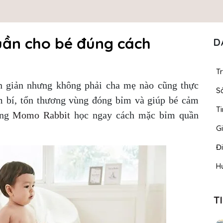
ần cho bé đúng cách
D
T
 giản nhưng không phải cha mẹ nào cũng thực
S
m bí, tổn thương vùng đóng bỉm và giúp bé cảm
Ti
ùng
Momo Rabbit
học ngay cách mặc bỉm quần
Gi
Đ
H
T