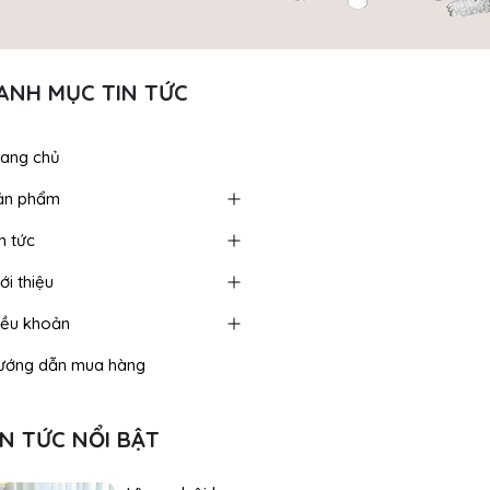
ANH MỤC TIN TỨC
rang chủ
ản phẩm
n tức
ới thiệu
iều khoản
ướng dẫn mua hàng
IN TỨC NỔI BẬT