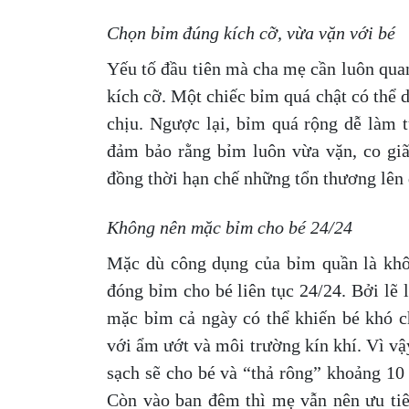
Chọn bỉm đúng kích cỡ, vừa vặn với bé
Yếu tố đầu tiên mà cha mẹ cần luôn qua
kích cỡ. Một chiếc bỉm quá chật có thể d
chịu. Ngược lại, bỉm quá rộng dễ làm t
đảm bảo rằng bỉm luôn vừa vặn, co giãn
đồng thời hạn chế những tổn thương lên
Không nên mặc bỉm cho bé 24/24
Mặc dù công dụng của bỉm quần là kh
đóng bỉm cho bé liên tục 24/24. Bởi lẽ 
mặc bỉm cả ngày có thể khiến bé khó ch
với ẩm ướt và môi trường kín khí. Vì vậ
sạch sẽ cho bé và “thả rông” khoảng 10
Còn vào ban đêm thì mẹ vẫn nên ưu ti