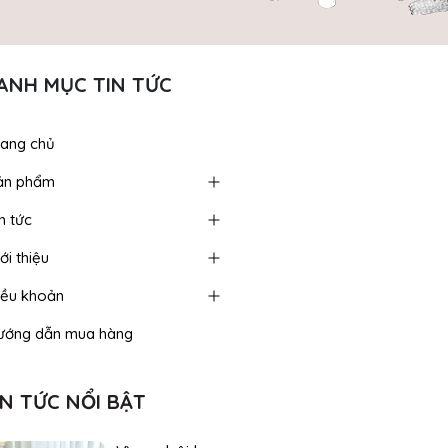
ANH MỤC TIN TỨC
rang chủ
ản phẩm
n tức
ới thiệu
iều khoản
ướng dẫn mua hàng
IN TỨC NỔI BẬT