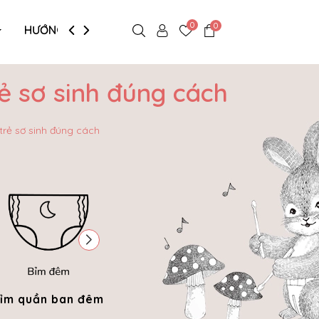
0
0
HƯỚNG DẪN MUA HÀNG
 sơ sinh đúng cách
rẻ sơ sinh đúng cách
ỉm quần ban đêm
Bỉm quần comfort
Bỉm q
fit