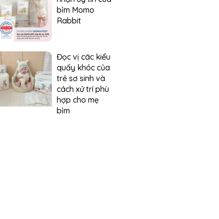
bỉm Momo
Rabbit
Đọc vị các kiểu
quấy khóc của
trẻ sơ sinh và
cách xử trí phù
hợp cho mẹ
bỉm