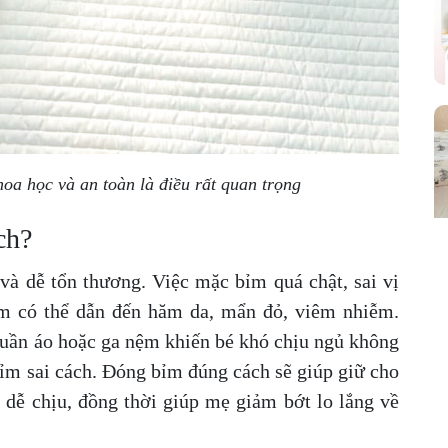
oa học và an toàn là điều rất quan trọng
ách?
à dễ tổn thương. Việc mặc bỉm quá chật, sai vị
ỉm có thể dẫn đến hăm da, mẩn đỏ, viêm nhiễm.
 quần áo hoặc ga nệm khiến bé khó chịu ngủ không
́ng bỉm sai cách. Đóng bỉm đúng cách sẽ giúp giữ cho
c dễ chịu, đồng thời giúp mẹ giảm bớt lo lắng về