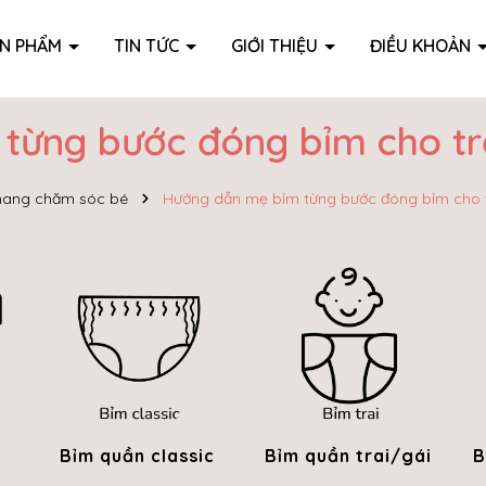
ẢN PHẨM
TIN TỨC
GIỚI THIỆU
ĐIỀU KHOẢN
từng bước đóng bỉm cho trẻ
ang chăm sóc bé
Hướng dẫn mẹ bỉm từng bước đóng bỉm cho t
Bỉm quần classic
Bỉm quần trai/gái
B