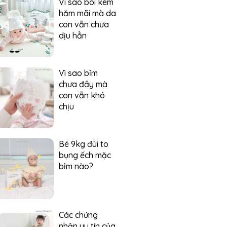
Vì sao bôi kem
hăm mãi mà da
con vẫn chưa
dịu hẳn
Vì sao bỉm
chưa đầy mà
con vẫn khó
chịu
Bé 9kg đùi to
bụng ếch mặc
bỉm nào?
Các chứng
nhận uy tín của