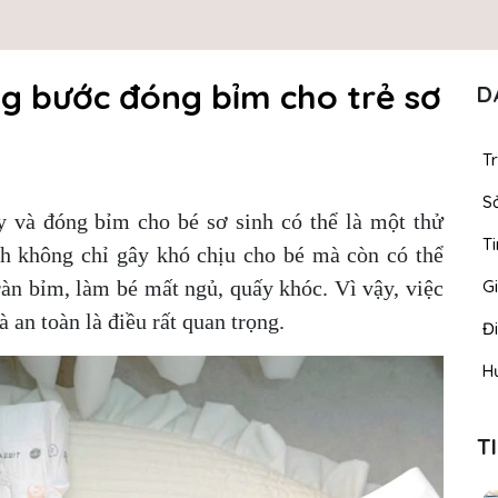
g bước đóng bỉm cho trẻ sơ
D
T
S
y và đóng bỉm cho bé sơ sinh có thể là một thử
Ti
h không chỉ gây khó chịu cho bé mà còn có thể
ràn bỉm, làm bé mất ngủ, quấy khóc. Vì vậy, việc
Gi
 an toàn là điều rất quan trọng.
Đ
H
T