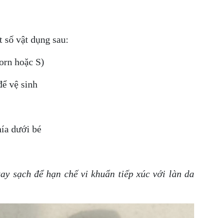
 số vật dụng sau:
orn hoặc S)
ể vệ sinh
hía dưới bé
tay sạch để hạn chế vi khuẩn tiếp xúc với làn da