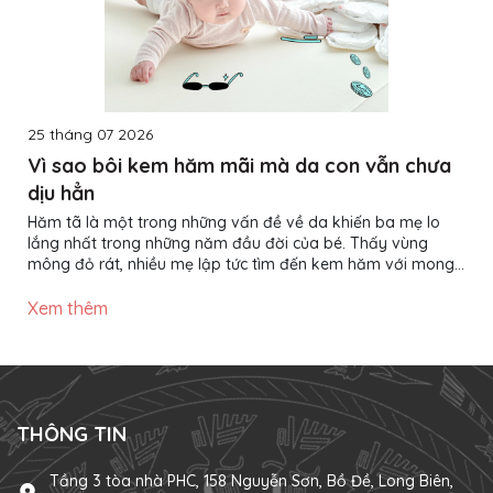
25 tháng 07 2026
Vì sao bôi kem hăm mãi mà da con vẫn chưa
dịu hẳn
Hăm tã là một trong những vấn đề về da khiến ba mẹ lo
lắng nhất trong những năm đầu đời của bé. Thấy vùng
mông đỏ rát, nhiều mẹ lập tức tìm đến kem hăm với mong
muốn làn da của con nhanh chóng phục hồi. Thế nhưng,
không ít trường hợp đã bôi kem đều đặn nhiều ngày nhưng
Xem thêm
da bé vẫn đỏ, thậm chí tình trạng còn kéo dài hơn mong
đợi. Vậy nguyên nhân nằm ở đâu? Liệu có phải kem hăm
không hiệu quả? Thực tế, kem hăm chỉ là một phần trong
quá trình chăm...
THÔNG TIN
Tầng 3 tòa nhà PHC, 158 Nguyễn Sơn, Bồ Đề, Long Biên,