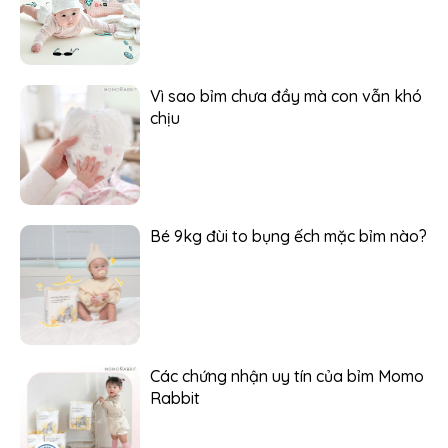
Vì sao bỉm chưa đầy mà con vẫn khó
chịu
Bé 9kg đùi to bụng ếch mặc bỉm nào?
Các chứng nhận uy tín của bỉm Momo
Rabbit