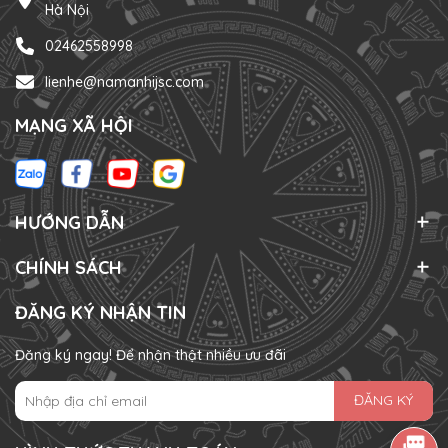
Hà Nội
02462558998
lienhe@namanhijsc.com
MẠNG XÃ HỘI
HƯỚNG DẪN
CHÍNH SÁCH
ĐĂNG KÝ NHẬN TIN
Đăng ký ngay! Để nhận thật nhiều ưu đãi
ĐĂNG KÝ