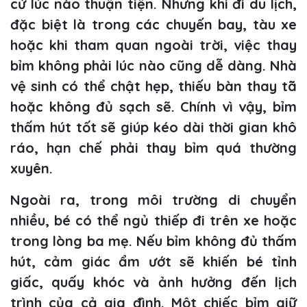
cứ lúc nào thuận tiện. Nhưng khi đi du lịch,
đặc biệt là trong các chuyến bay, tàu xe
hoặc khi tham quan ngoài trời, việc thay
bỉm không phải lúc nào cũng dễ dàng. Nhà
vệ sinh có thể chật hẹp, thiếu bàn thay tã
hoặc không đủ sạch sẽ. Chính vì vậy, bỉm
thấm hút tốt sẽ giúp kéo dài thời gian khô
ráo, hạn chế phải thay bỉm quá thường
xuyên.
Ngoài ra, trong môi trường di chuyển
nhiều, bé có thể ngủ thiếp đi trên xe hoặc
trong lòng ba mẹ. Nếu bỉm không đủ thấm
hút, cảm giác ẩm ướt sẽ khiến bé tỉnh
giấc, quấy khóc và ảnh hưởng đến lịch
trình của cả gia đình. Một chiếc bỉm giữ