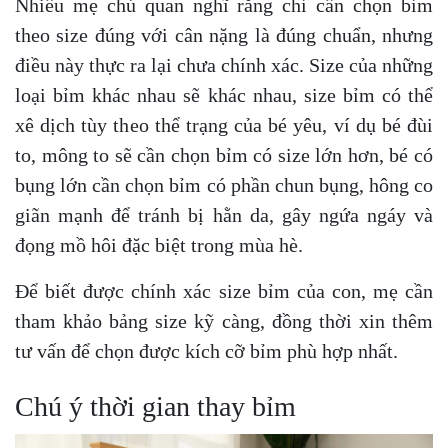
Nhiều mẹ chủ quan nghĩ rằng chỉ cần chọn bỉm
theo size đúng với cân nặng là đúng chuẩn, nhưng
điều này thực ra lại chưa chính xác. Size của những
loại bỉm khác nhau sẽ khác nhau, size bỉm có thể
xê dịch tùy theo thể trạng của bé yêu, ví dụ bé đùi
to, mông to sẽ cần chọn bỉm có size lớn hơn, bé có
bụng lớn cần chọn bỉm có phần chun bụng, hông co
giãn mạnh để tránh bị hằn da, gây ngứa ngáy và
đọng mồ hôi đặc biệt trong mùa hè.
Để biết được chính xác size bỉm của con, mẹ cần
tham khảo bảng size kỹ càng, đồng thời xin thêm
tư vấn để chọn được kích cỡ bỉm phù hợp nhất.
Chú ý thời gian thay bỉm