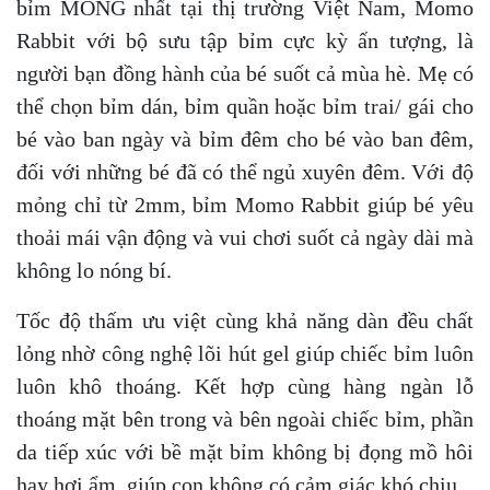
bỉm MỎNG nhất tại thị trường Việt Nam, Momo
Rabbit với bộ sưu tập bỉm cực kỳ ấn tượng, là
người bạn đồng hành của bé suốt cả mùa hè. Mẹ có
thể chọn bỉm dán, bỉm quần hoặc bỉm trai/ gái cho
bé vào ban ngày và bỉm đêm cho bé vào ban đêm,
đối với những bé đã có thể ngủ xuyên đêm. Với độ
mỏng chỉ từ 2mm, bỉm Momo Rabbit giúp bé yêu
thoải mái vận động và vui chơi suốt cả ngày dài mà
không lo nóng bí.
Tốc độ thấm ưu việt cùng khả năng dàn đều chất
lỏng nhờ công nghệ lõi hút gel giúp chiếc bỉm luôn
luôn khô thoáng. Kết hợp cùng hàng ngàn lỗ
thoáng mặt bên trong và bên ngoài chiếc bỉm, phần
da tiếp xúc với bề mặt bỉm không bị đọng mồ hôi
hay hơi ẩm, giúp con không có cảm giác khó chịu.