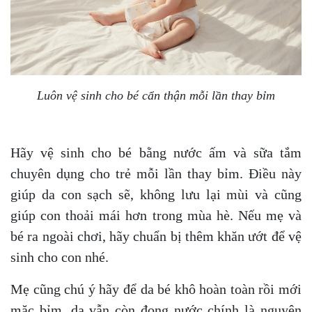
Luôn vệ sinh cho bé cẩn thận mỗi lần thay bỉm
Hãy vệ sinh cho bé bằng nước ấm và sữa tắm
chuyên dụng cho trẻ mỗi lần thay bỉm. Điều này
giúp da con sạch sẽ, không lưu lại mùi và cũng
giúp con thoải mái hơn trong mùa hè. Nếu mẹ và
bé ra ngoài chơi, hãy chuẩn bị thêm khăn ướt để vệ
sinh cho con nhé.
Mẹ cũng chú ý hãy để da bé khô hoàn toàn rồi mới
mặc bỉm, da vẫn còn đọng nước chính là nguyên