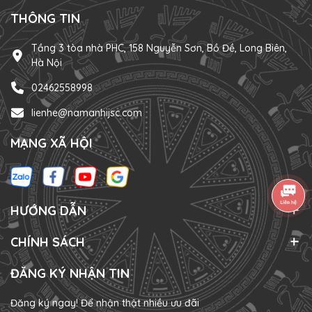
THÔNG TIN
Tầng 3 tòa nhà PHC, 158 Nguyễn Sơn, Bồ Đề, Long Biên,
Hà Nội
02462558998
lienhe@namanhijsc.com
MẠNG XÃ HỘI
HƯỚNG DẪN
CHÍNH SÁCH
ĐĂNG KÝ NHẬN TIN
Đăng ký ngay! Để nhận thật nhiều ưu đãi