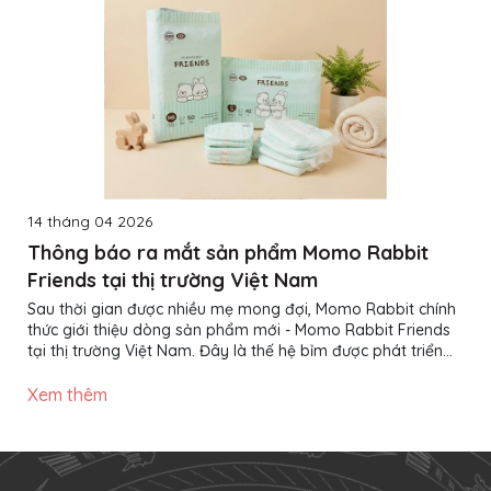
14 tháng 04 2026
Thông báo ra mắt sản phẩm Momo Rabbit
Friends tại thị trường Việt Nam
Sau thời gian được nhiều mẹ mong đợi, Momo Rabbit chính
thức giới thiệu dòng sản phẩm mới - Momo Rabbit Friends
tại thị trường Việt Nam. Đây là thế hệ bỉm được phát triển
với định hướng rõ ràng: tối ưu trải nghiệm mặc của bé mỗi
ngày, đồng thời giúp mẹ dễ dàng lựa chọn một sản phẩm
Xem thêm
chất lượng với chi phí hợp lý hơn. Bỉm Momo Rabbit Friends
Momo Rabbit Friends - Thế hệ tã giấy toàn năng mới hàng
đầu Hàn Quốc Momo Rabbit từ lâu đã khẳng định vị thế
trong lòng các mẹ bỉm nhờ triết...