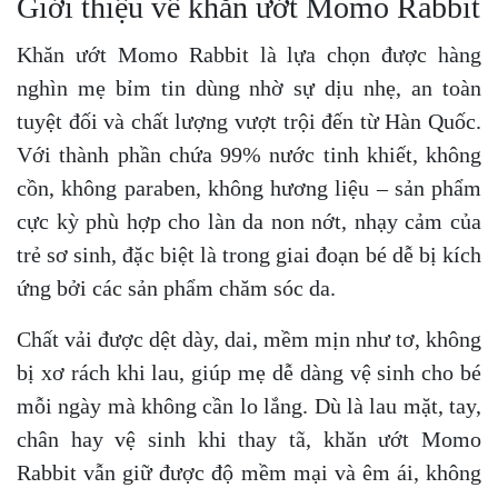
Giới thiệu về khăn ướt Momo Rabbit
Khăn ướt Momo Rabbit là lựa chọn được hàng
nghìn mẹ bỉm tin dùng nhờ sự dịu nhẹ, an toàn
tuyệt đối và chất lượng vượt trội đến từ Hàn Quốc.
Với thành phần chứa 99% nước tinh khiết, không
cồn, không paraben, không hương liệu – sản phẩm
cực kỳ phù hợp cho làn da non nớt, nhạy cảm của
trẻ sơ sinh, đặc biệt là trong giai đoạn bé dễ bị kích
ứng bởi các sản phẩm chăm sóc da.
Chất vải được dệt dày, dai, mềm mịn như tơ, không
bị xơ rách khi lau, giúp mẹ dễ dàng vệ sinh cho bé
mỗi ngày mà không cần lo lắng. Dù là lau mặt, tay,
chân hay vệ sinh khi thay tã, khăn ướt Momo
Rabbit vẫn giữ được độ mềm mại và êm ái, không