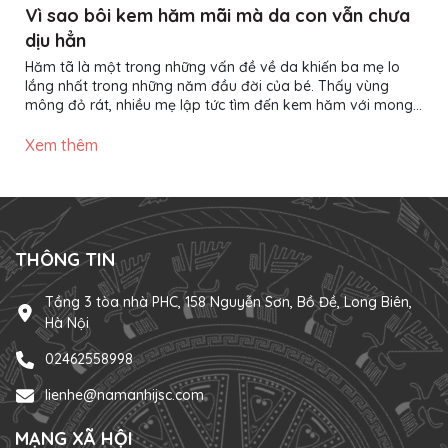
Vì sao bôi kem hăm mãi mà da con vẫn chưa
dịu hẳn
Hăm tã là một trong những vấn đề về da khiến ba mẹ lo
lắng nhất trong những năm đầu đời của bé. Thấy vùng
mông đỏ rát, nhiều mẹ lập tức tìm đến kem hăm với mong
muốn làn da của con nhanh chóng phục hồi. Thế nhưng,
không ít trường hợp đã bôi kem đều đặn nhiều ngày nhưng
Xem thêm
da bé vẫn đỏ, thậm chí tình trạng còn kéo dài hơn mong
đợi. Vậy nguyên nhân nằm ở đâu? Liệu có phải kem hăm
không hiệu quả? Thực tế, kem hăm chỉ là một phần trong
quá trình chăm...
THÔNG TIN
Tầng 3 tòa nhà PHC, 158 Nguyễn Sơn, Bồ Đề, Long Biên,
Hà Nội
02462558998
lienhe@namanhijsc.com
MẠNG XÃ HỘI