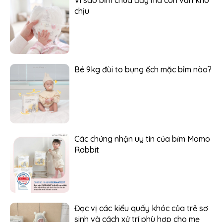
Vì sao bỉm chưa đầy mà con vẫn khó
chịu
Bé 9kg đùi to bụng ếch mặc bỉm nào?
Các chứng nhận uy tín của bỉm Momo
Rabbit
Đọc vị các kiểu quấy khóc của trẻ sơ
sinh và cách xử trí phù hợp cho mẹ