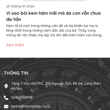
25 tháng 07 2026
Vì sao bôi kem hăm mãi mà da con vẫn chưa
dịu hẳn
Hăm tã là một trong những vấn đề về da khiến ba mẹ lo
lắng nhất trong những năm đầu đời của bé. Thấy vùng
mông đỏ rát, nhiều mẹ lập tức tìm đến kem hăm với mong
muốn làn da của con nhanh chóng phục hồi. Thế nhưng,
không ít trường hợp đã bôi kem đều đặn nhiều ngày nhưng
Xem thêm
da bé vẫn đỏ, thậm chí tình trạng còn kéo dài hơn mong
đợi. Vậy nguyên nhân nằm ở đâu? Liệu có phải kem hăm
không hiệu quả? Thực tế, kem hăm chỉ là một phần trong
quá trình chăm...
THÔNG TIN
Tầng 3 tòa nhà PHC, 158 Nguyễn Sơn, Bồ Đề, Long Biên,
Hà Nội
02462558998
lienhe@namanhijsc.com