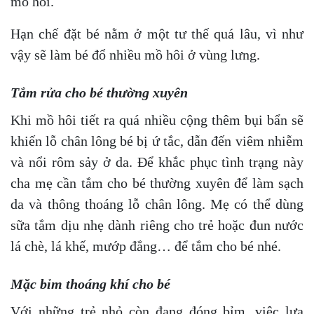
mồ hôi.
Hạn chế đặt bé nằm ở một tư thế quá lâu, vì như
vậy sẽ làm bé đổ nhiều mồ hôi ở vùng lưng.
Tắm rửa cho bé thường xuyên
Khi mồ hôi tiết ra quá nhiều cộng thêm bụi bẩn sẽ
khiến lỗ chân lông bé bị ứ tắc, dẫn đến viêm nhiễm
và nổi rôm sảy ở da. Để khắc phục tình trạng này
cha mẹ cần tắm cho bé thường xuyên để làm sạch
da và thông thoáng lỗ chân lông. Mẹ có thể dùng
sữa tắm dịu nhẹ dành riêng cho trẻ hoặc đun nước
lá chè, lá khế, mướp đắng… để tắm cho bé nhé.
Mặc bỉm thoáng khí cho bé
Với những trẻ nhỏ còn đang đóng bỉm, việc lựa