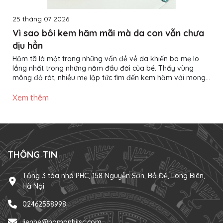
25 tháng 07 2026
Vì sao bôi kem hăm mãi mà da con vẫn chưa
dịu hẳn
Hăm tã là một trong những vấn đề về da khiến ba mẹ lo
lắng nhất trong những năm đầu đời của bé. Thấy vùng
mông đỏ rát, nhiều mẹ lập tức tìm đến kem hăm với mong
muốn làn da của con nhanh chóng phục hồi. Thế nhưng,
không ít trường hợp đã bôi kem đều đặn nhiều ngày nhưng
Xem thêm
da bé vẫn đỏ, thậm chí tình trạng còn kéo dài hơn mong
đợi. Vậy nguyên nhân nằm ở đâu? Liệu có phải kem hăm
không hiệu quả? Thực tế, kem hăm chỉ là một phần trong
quá trình chăm...
THÔNG TIN
Tầng 3 tòa nhà PHC, 158 Nguyễn Sơn, Bồ Đề, Long Biên,
Hà Nội
02462558998
lienhe@namanhijsc.com