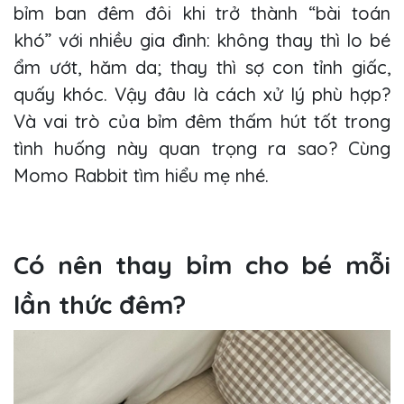
bỉm ban đêm đôi khi trở thành “bài toán
khó” với nhiều gia đình: không thay thì lo bé
ẩm ướt, hăm da; thay thì sợ con tỉnh giấc,
quấy khóc. Vậy đâu là cách xử lý phù hợp?
Và vai trò của bỉm đêm thấm hút tốt trong
tình huống này quan trọng ra sao? Cùng
Momo Rabbit tìm hiểu mẹ nhé.
Có nên thay bỉm cho bé mỗi
lần thức đêm?