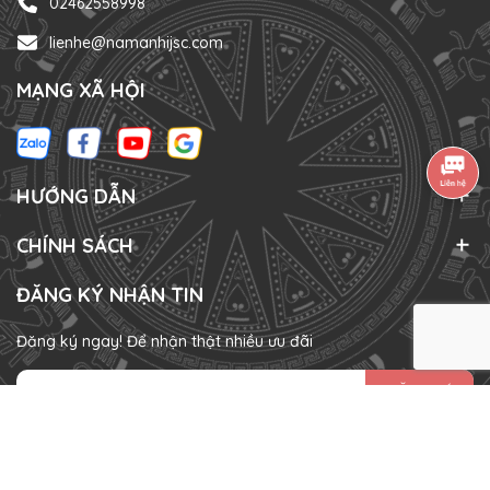
02462558998
lienhe@namanhijsc.com
MẠNG XÃ HỘI
HƯỚNG DẪN
CHÍNH SÁCH
ĐĂNG KÝ NHẬN TIN
Đăng ký ngay! Để nhận thật nhiều ưu đãi
ĐĂNG KÝ
HÌNH THỨC THANH TOÁN