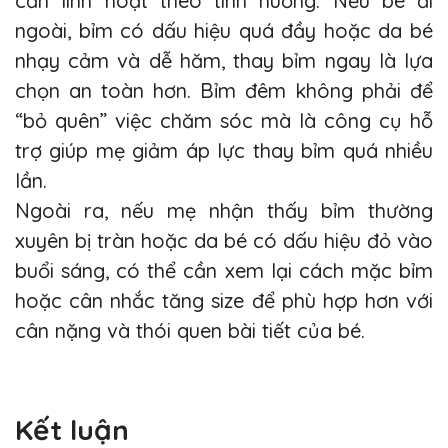
cần linh hoạt theo tình huống. Nếu bé đi
ngoài, bỉm có dấu hiệu quá đầy hoặc da bé
nhạy cảm và dễ hăm, thay bỉm ngay là lựa
chọn an toàn hơn. Bỉm đêm không phải để
“bỏ quên” việc chăm sóc mà là công cụ hỗ
trợ giúp mẹ giảm áp lực thay bỉm quá nhiều
lần.
Ngoài ra, nếu mẹ nhận thấy bỉm thường
xuyên bị tràn hoặc da bé có dấu hiệu đỏ vào
buổi sáng, có thể cần xem lại cách mặc bỉm
hoặc cân nhắc tăng size để phù hợp hơn với
cân nặng và thói quen bài tiết của bé.
Kết luận