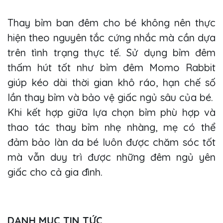
Thay bỉm ban đêm cho bé không nên thực
hiện theo nguyên tắc cứng nhắc mà cần dựa
trên tình trạng thực tế. Sử dụng bỉm đêm
thấm hút tốt như bỉm đêm Momo Rabbit
giúp kéo dài thời gian khô ráo, hạn chế số
lần thay bỉm và bảo vệ giấc ngủ sâu của bé.
Khi kết hợp giữa lựa chọn bỉm phù hợp và
thao tác thay bỉm nhẹ nhàng, mẹ có thể
đảm bảo làn da bé luôn được chăm sóc tốt
mà vẫn duy trì được những đêm ngủ yên
giấc cho cả gia đình.
DANH MỤC TIN TỨC