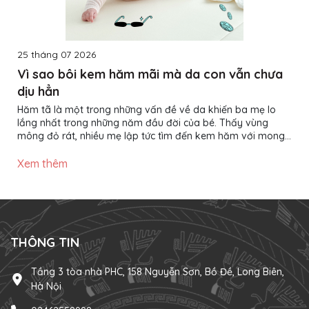
25 tháng 07 2026
Vì sao bôi kem hăm mãi mà da con vẫn chưa
dịu hẳn
Hăm tã là một trong những vấn đề về da khiến ba mẹ lo
lắng nhất trong những năm đầu đời của bé. Thấy vùng
mông đỏ rát, nhiều mẹ lập tức tìm đến kem hăm với mong
muốn làn da của con nhanh chóng phục hồi. Thế nhưng,
không ít trường hợp đã bôi kem đều đặn nhiều ngày nhưng
Xem thêm
da bé vẫn đỏ, thậm chí tình trạng còn kéo dài hơn mong
đợi. Vậy nguyên nhân nằm ở đâu? Liệu có phải kem hăm
không hiệu quả? Thực tế, kem hăm chỉ là một phần trong
quá trình chăm...
THÔNG TIN
Tầng 3 tòa nhà PHC, 158 Nguyễn Sơn, Bồ Đề, Long Biên,
Hà Nội