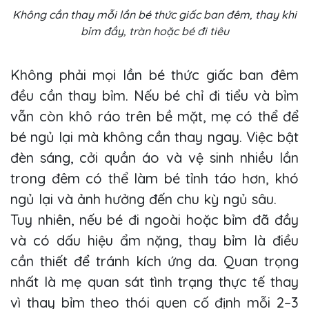
Không cần thay mỗi lần bé thức giấc ban đêm, thay khi
bỉm đầy, tràn hoặc bé đi tiêu
Không phải mọi lần bé thức giấc ban đêm
đều cần thay bỉm. Nếu bé chỉ đi tiểu và bỉm
vẫn còn khô ráo trên bề mặt, mẹ có thể để
bé ngủ lại mà không cần thay ngay. Việc bật
đèn sáng, cởi quần áo và vệ sinh nhiều lần
trong đêm có thể làm bé tỉnh táo hơn, khó
ngủ lại và ảnh hưởng đến chu kỳ ngủ sâu.
Tuy nhiên, nếu bé đi ngoài hoặc bỉm đã đầy
và có dấu hiệu ẩm nặng, thay bỉm là điều
cần thiết để tránh kích ứng da. Quan trọng
nhất là mẹ quan sát tình trạng thực tế thay
vì thay bỉm theo thói quen cố định mỗi 2–3