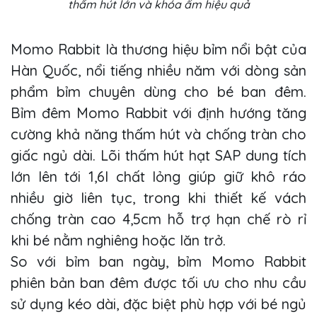
thấm hút lớn và khóa ẩm hiệu quả
Momo Rabbit là thương hiệu bỉm nổi bật của
Hàn Quốc, nổi tiếng nhiều năm với dòng sản
phẩm bỉm chuyên dùng cho bé ban đêm.
Bỉm đêm Momo Rabbit với định hướng tăng
cường khả năng thấm hút và chống tràn cho
giấc ngủ dài. Lõi thấm hút hạt SAP dung tích
lớn lên tới 1,6l chất lỏng giúp giữ khô ráo
nhiều giờ liên tục, trong khi thiết kế vách
chống tràn cao 4,5cm hỗ trợ hạn chế rò rỉ
khi bé nằm nghiêng hoặc lăn trở.
So với bỉm ban ngày, bỉm Momo Rabbit
phiên bản ban đêm được tối ưu cho nhu cầu
sử dụng kéo dài, đặc biệt phù hợp với bé ngủ