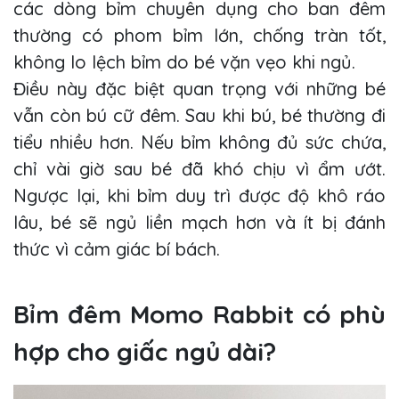
các dòng bỉm chuyên dụng cho ban đêm
thường có phom bỉm lớn, chống tràn tốt,
không lo lệch bỉm do bé vặn vẹo khi ngủ.
Điều này đặc biệt quan trọng với những bé
vẫn còn bú cữ đêm. Sau khi bú, bé thường đi
tiểu nhiều hơn. Nếu bỉm không đủ sức chứa,
chỉ vài giờ sau bé đã khó chịu vì ẩm ướt.
Ngược lại, khi bỉm duy trì được độ khô ráo
lâu, bé sẽ ngủ liền mạch hơn và ít bị đánh
thức vì cảm giác bí bách.
Bỉm đêm Momo Rabbit có phù
hợp cho giấc ngủ dài?