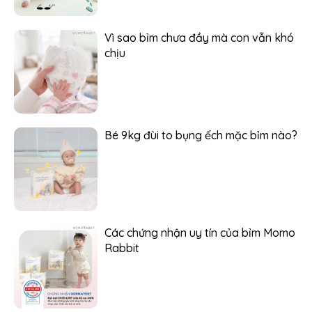
Vì sao bỉm chưa đầy mà con vẫn khó
chịu
Bé 9kg đùi to bụng ếch mặc bỉm nào?
Các chứng nhận uy tín của bỉm Momo
Rabbit