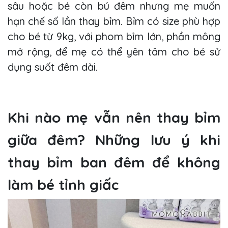
sâu hoặc bé còn bú đêm nhưng mẹ muốn
hạn chế số lần thay bỉm. Bỉm có size phù hợp
cho bé từ 9kg, với phom bỉm lớn, phần mông
mở rộng, để mẹ có thể yên tâm cho bé sử
dụng suốt đêm dài.
Khi nào mẹ vẫn nên thay bỉm
giữa đêm? Những lưu ý khi
thay bỉm ban đêm để không
làm bé tỉnh giấc