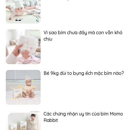
Vì sao bỉm chưa đầy mà con vẫn khó
chịu
Bé 9kg đùi to bụng ếch mặc bỉm nào?
Các chứng nhận uy tín của bỉm Momo
Rabbit