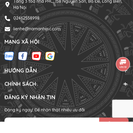
Tầng 3 tòa nhà PHC, 158 Nguyễn Sơn, Bồ Đề, Long Biên,
Hà Nội
02462558998
lienhe@namanhijsc.com
MẠNG XÃ HỘI
HƯỚNG DẪN
CHÍNH SÁCH
ĐĂNG KÝ NHẬN TIN
Đăng ký ngay! Để nhận thật nhiều ưu đãi
ĐĂNG KÝ