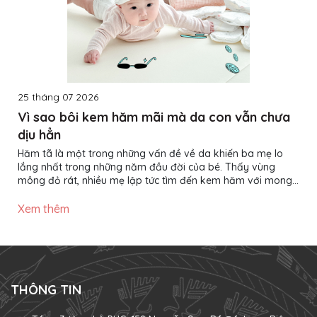
25 tháng 07 2026
Vì sao bôi kem hăm mãi mà da con vẫn chưa
dịu hẳn
Hăm tã là một trong những vấn đề về da khiến ba mẹ lo
lắng nhất trong những năm đầu đời của bé. Thấy vùng
mông đỏ rát, nhiều mẹ lập tức tìm đến kem hăm với mong
muốn làn da của con nhanh chóng phục hồi. Thế nhưng,
không ít trường hợp đã bôi kem đều đặn nhiều ngày nhưng
Xem thêm
da bé vẫn đỏ, thậm chí tình trạng còn kéo dài hơn mong
đợi. Vậy nguyên nhân nằm ở đâu? Liệu có phải kem hăm
không hiệu quả? Thực tế, kem hăm chỉ là một phần trong
quá trình chăm...
THÔNG TIN