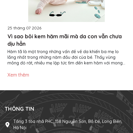
25 tháng 07 2026
Vì sao bôi kem hăm mãi mà da con vẫn chưa
dịu hẳn
Hăm tã là một trong những vấn đề về da khiến ba mẹ lo
lắng nhất trong những năm đầu đời của bé. Thấy vùng
mông đỏ rát, nhiều mẹ lập tức tìm đến kem hăm với mong
muốn làn da của con nhanh chóng phục hồi. Thế nhưng,
không ít trường hợp đã bôi kem đều đặn nhiều ngày nhưng
Xem thêm
da bé vẫn đỏ, thậm chí tình trạng còn kéo dài hơn mong
đợi. Vậy nguyên nhân nằm ở đâu? Liệu có phải kem hăm
không hiệu quả? Thực tế, kem hăm chỉ là một phần trong
quá trình chăm...
THÔNG TIN
Tầng 3 tòa nhà PHC, 158 Nguyễn Sơn, Bồ Đề, Long Biên,
Hà Nội