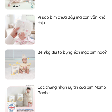
Vì sao bỉm chưa đầy mà con vẫn khó
chịu
Bé 9kg đùi to bụng ếch mặc bỉm nào?
Các chứng nhận uy tín của bỉm Momo
Rabbit