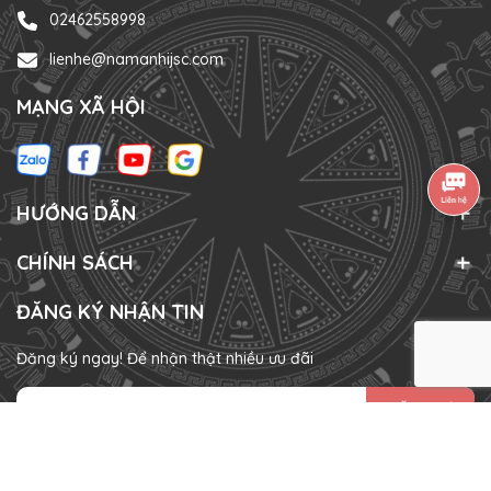
02462558998
lienhe@namanhijsc.com
MẠNG XÃ HỘI
HƯỚNG DẪN
CHÍNH SÁCH
ĐĂNG KÝ NHẬN TIN
Đăng ký ngay! Để nhận thật nhiều ưu đãi
ĐĂNG KÝ
HÌNH THỨC THANH TOÁN