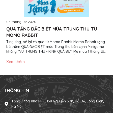
04 tháng 09 2020
QUÀ TẶNG ĐẶC BIỆT MÙA TRUNG THU TỪ
MOMO RABBIT
Ting ting, bé lại có quà từ Momo Rabbit Momo Rabbit tặng
bé thêm QUÀ ĐẶC BIỆT mùa Trung thu bên cạnh Minigame
khủng “VUI TRUNG THU - RINH QUÀ BỰ”. Mẹ mua 1 thùng tã
Momo Rabbit bất kỳ (4 bịch), bé được TẶNG 1 khăn tắm
cotton cao cấp trị giá 120.000đ. 1. Quà tặng Khăn tắm
Xem thêm
cotton cao cấp Momo Rabbit trị giá 120.000đ 2. Thời gian
diễn ra chương trình khuyến mại Từ ngày 05/09/2020 đến
20/09/2020 2. Thể lệ chương trình Khách hàng mua 1 thùng
tã Momo Rabbit bất kỳ (gồm 4 bịch), được tặng ngay 1
khăn tắm cotton cao cấp...
THÔNG TIN
Tầng 3 tòa nhà PHC, 158 Nguyễn Sơn, Bồ Đề, Long Biên,
Hà Nội