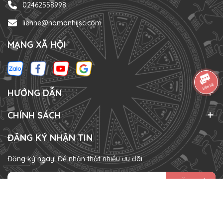
02462558998
lienhe@namanhijsc.com
MẠNG XÃ HỘI
HƯỚNG DẪN
CHÍNH SÁCH
ĐĂNG KÝ NHẬN TIN
Đăng ký ngay! Để nhận thật nhiều ưu đãi
ĐĂNG KÝ
HÌNH THỨC THANH TOÁN