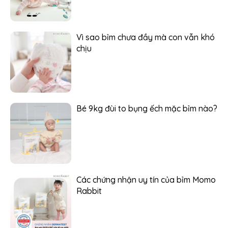
Vì sao bỉm chưa đầy mà con vẫn khó
chịu
Bé 9kg đùi to bụng ếch mặc bỉm nào?
Các chứng nhận uy tín của bỉm Momo
Rabbit