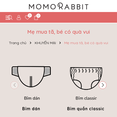
0
0
Mẹ mua tã, bé có quà vui
Trang chủ
KHUYẾN MẠI
Mẹ mua tã, bé có quà vui
Bỉm dán
Bỉm quần classic