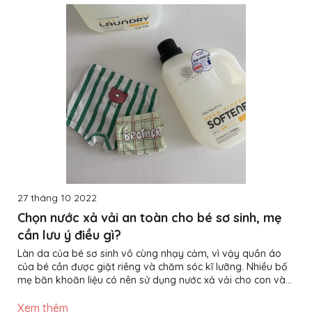
27 tháng 10 2022
Chọn nước xả vải an toàn cho bé sơ sinh, mẹ
cần lưu ý điều gì?
Làn da của bé sơ sinh vô cùng nhạy cảm, vì vậy quần áo
của bé cần được giặt riêng và chăm sóc kĩ lưỡng. Nhiều bố
mẹ băn khoăn liệu có nên sử dụng nước xả vải cho con và
làm thế nào để chọn được loại nước xả vải nào an toàn cho
bé. Cùng tìm hiểu trong bài viết dưới đây nhé! Vì sao mẹ
Xem thêm