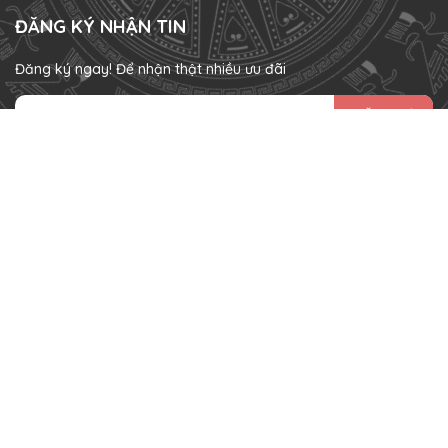
ĐĂNG KÝ NHẬN TIN
Đăng ký ngay! Để nhận thật nhiều ưu đãi
ĐĂNG KÝ
HÌNH THỨC THANH TOÁN
Bản quyền thuộc về
Momo Rabbit Việt Nam
.
Cung cấp bởi
Sapo