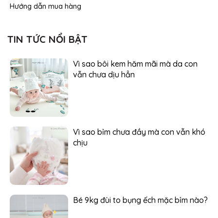
Hướng dẫn mua hàng
TIN TỨC NỔI BẬT
Vì sao bôi kem hăm mãi mà da con
vẫn chưa dịu hẳn
Vì sao bỉm chưa đầy mà con vẫn khó
chịu
Bé 9kg đùi to bụng ếch mặc bỉm nào?