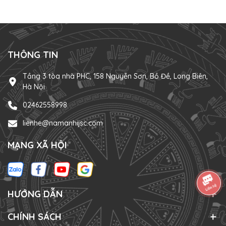
nên sử dụng nước xả vải cho quần áo em bé sơ sinh? Làm
mềm quần áo: Đa số các loại quần áo của bé sơ sinh ban
đầu đều có chất liệu mềm...
THÔNG TIN
Tầng 3 tòa nhà PHC, 158 Nguyễn Sơn, Bồ Đề, Long Biên,
Hà Nội
02462558998
lienhe@namanhijsc.com
MẠNG XÃ HỘI
HƯỚNG DẪN
CHÍNH SÁCH